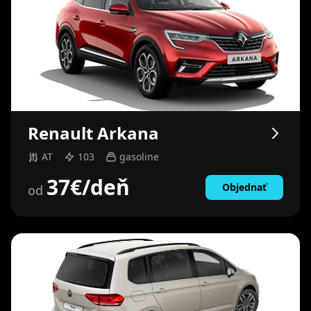
Renault
Arkana
AT
103
gasoline
37
€
/deň
Objednať
od