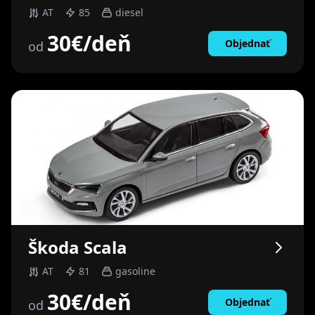
AT
85
diesel
30
€
/deň
Objednať
od
Škoda
Scala
AT
81
gasoline
30
€
/deň
Objednať
od