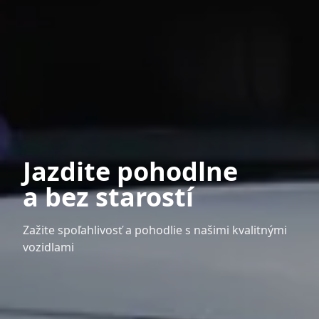
Jazdite pohodlne
a bez starostí
Zažite spoľahlivosť a pohodlie s našimi kvalitnými
vozidlami