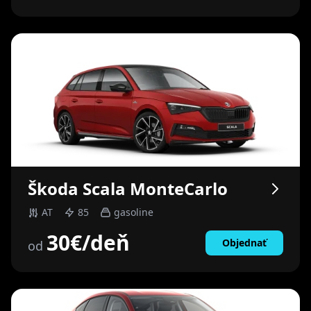
Škoda
Scala MonteCarlo
AT
85
gasoline
30
€
/deň
Objednať
od