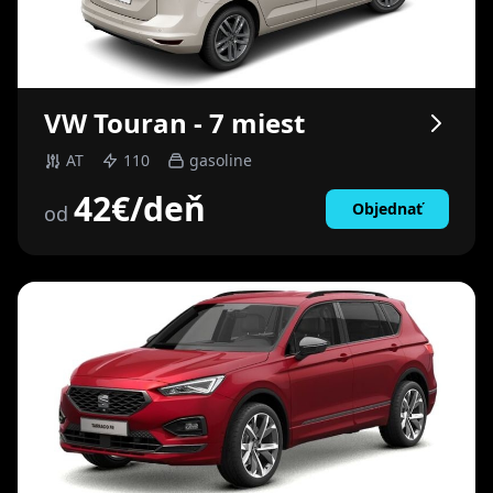
VW
Touran - 7 miest
AT
110
gasoline
42
€
/deň
Objednať
od