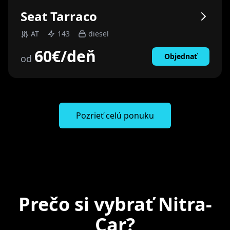
Seat
Tarraco
AT
143
diesel
60
€
/deň
Objednať
od
Pozrieť celú ponuku
Prečo si vybrať Nitra-
Car?