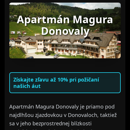
Apartmán Magura
Donovaly
Získajte zľavu až 10% pri požičaní
našich áut
Apartmán Magura Donovaly je priamo pod
najdlhšou zjazdovkou v Donovaloch, taktiež
sa v jeho bezprostrednej blízkosti