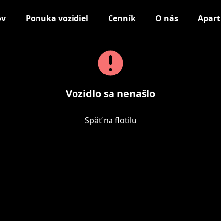
ov
Ponuka vozidiel
Cenník
O nás
Apar
Vozidlo sa nenašlo
Späť na flotilu