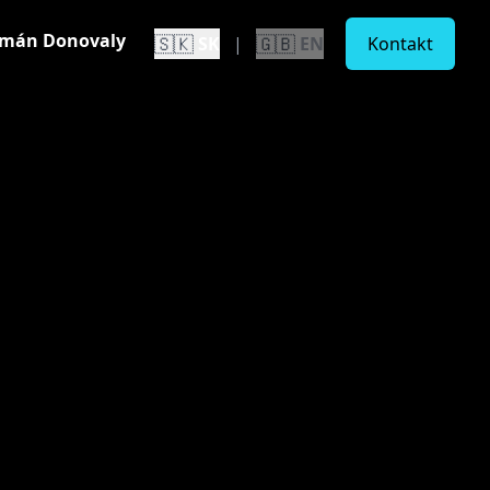
tmán Donovaly
🇸🇰
🇬🇧
SK
|
EN
Kontakt