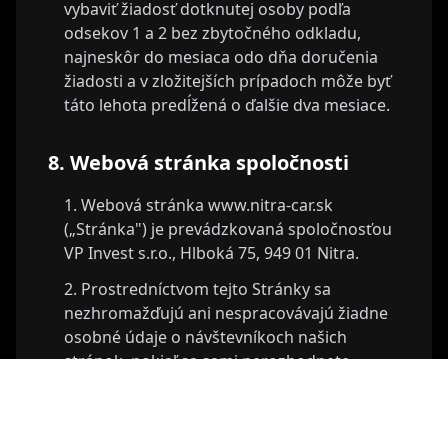
vybaviť žiadosť dotknutej osoby podľa
odsekov 1 a 2 bez zbytočného odkladu,
najneskôr do mesiaca odo dňa doručenia
žiadosti a v zložitejších prípadoch môže byť
táto lehota predĺžená o ďalšie dva mesiace.
8. Webová stránka spoločnosti
Webová stránka www.nitra-car.sk
(„Stránka") je prevádzkovaná spoločnosťou
VP Invest s.r.o., Hlboká 75, 949 01 Nitra.
Prostredníctvom tejto Stránky sa
nezhromažďujú ani nespracovávajú žiadne
osobné údaje o návštevníkoch našich
stránok, pokiaľ sa sami nerozhodnete
takéto údaje uviesť. Poskytnutie osobných
údajov na našich internetových stránkach je
dobrovoľné, ak ich však poskytnete, tak