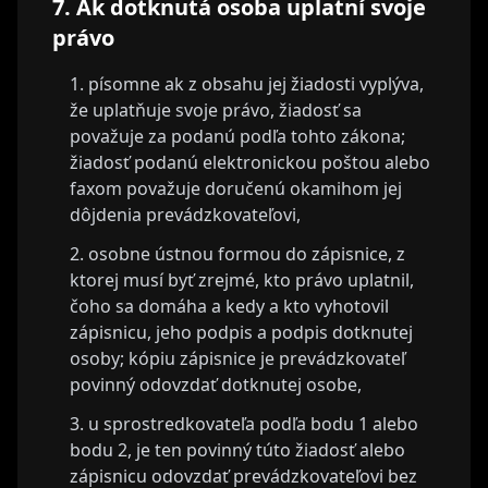
7. Ak dotknutá osoba uplatní svoje
právo
písomne ak z obsahu jej žiadosti vyplýva,
že uplatňuje svoje právo, žiadosť sa
považuje za podanú podľa tohto zákona;
žiadosť podanú elektronickou poštou alebo
faxom považuje doručenú okamihom jej
dôjdenia prevádzkovateľovi,
osobne ústnou formou do zápisnice, z
ktorej musí byť zrejmé, kto právo uplatnil,
čoho sa domáha a kedy a kto vyhotovil
zápisnicu, jeho podpis a podpis dotknutej
osoby; kópiu zápisnice je prevádzkovateľ
povinný odovzdať dotknutej osobe,
u sprostredkovateľa podľa bodu 1 alebo
bodu 2, je ten povinný túto žiadosť alebo
zápisnicu odovzdať prevádzkovateľovi bez